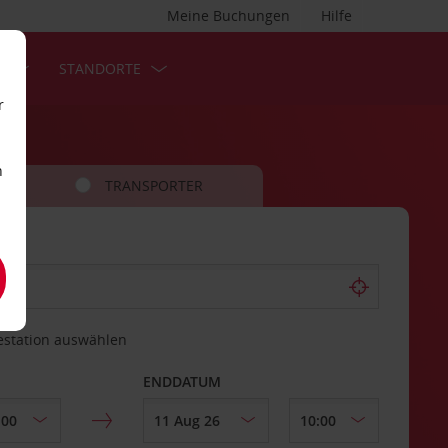
Meine Buchungen
Hilfe
S
STANDORTE
r
n
TRANSPORTER
estation auswählen
ENDDATUM