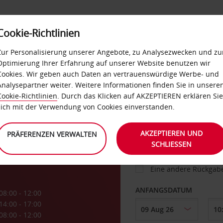
Cookie-Richtlinien
IETWAGEN
SELF-SERVICES
EXTRAS
BUSINES
Zur Personalisierung unserer Angebote, zu Analysezwecken und zu
Optimierung Ihrer Erfahrung auf unserer Website benutzen wir
Cookies. Wir geben auch Daten an vertrauenswürdige Werbe- und
g
Analysepartner weiter. Weitere Informationen finden Sie in unsere
FAHRZEUG
Cookie-Richtlinien
. Durch das Klicken auf AKZEPTIEREN erklären Sie
sich mit der Verwendung von Cookies einverstanden.
ABHOLEN VON
AKZEPTIEREN UND
PRÄFERENZEN VERWALTEN
SCHLIESSEN
Eine andere Rückgab
ANFANGSDATUM
08:00 - 12:00
14:00 - 17:00
08:00 - 12:00