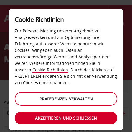
Cookie-Richtlinien
Menü
Zur Personalisierung unserer Angebote, zu
Welcome
Analysezwecken und zur Optimierung Ihrer
to
Autovermietung
Erfahrung auf unserer Website benutzen wir
Avis
Cookies. Wir geben auch Daten an
Montrouge
vertrauenswürdige Werbe- und Analysepartner
weiter. Weitere Informationen finden Sie in
unseren
Cookie-Richtlinien
. Durch das Klicken auf
AKZEPTIEREN erklären Sie sich mit der Verwendung
von Cookies einverstanden.
FAHRZEUG
TRANSPORTER
PRÄFERENZEN VERWALTEN
ABHOLEN VON
AKZEPTIEREN UND SCHLIESSEN
Eine andere Rückgabestation auswählen