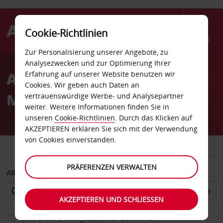
Cookie-Richtlinien
Menü
Zur Personalisierung unserer Angebote, zu
Welcome
Analysezwecken und zur Optimierung Ihrer
to
Autovermietung Issy-les-
Erfahrung auf unserer Website benutzen wir
Avis
Cookies. Wir geben auch Daten an
Moulineaux
vertrauenswürdige Werbe- und Analysepartner
weiter. Weitere Informationen finden Sie in
unseren
Cookie-Richtlinien
. Durch das Klicken auf
AKZEPTIEREN erklären Sie sich mit der Verwendung
von Cookies einverstanden.
FAHRZEUG
TRANSPORTER
PRÄFERENZEN VERWALTEN
ABHOLEN VON
AKZEPTIEREN UND SCHLIESSEN
Eine andere Rückgabestation auswählen