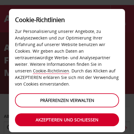
Cookie-Richtlinien
Menü
Zur Personalisierung unserer Angebote, zu
Welcome
Analysezwecken und zur Optimierung Ihrer
to
Autovermietung am
Erfahrung auf unserer Website benutzen wir
Avis
Cookies. Wir geben auch Daten an
Flughafen Mailand-
vertrauenswürdige Werbe- und Analysepartner
weiter. Weitere Informationen finden Sie in
Malpensa (MXP)
unseren
Cookie-Richtlinien
. Durch das Klicken auf
AKZEPTIEREN erklären Sie sich mit der Verwendung
von Cookies einverstanden.
FAHRZEUG
PRÄFERENZEN VERWALTEN
TRANSPORTER
ABHOLEN VON
AKZEPTIEREN UND SCHLIESSEN