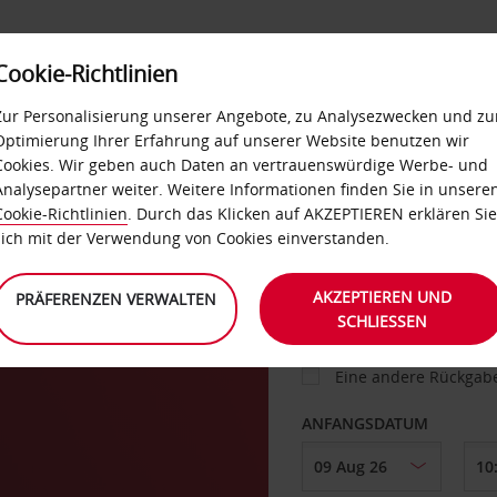
Cookie-Richtlinien
IETWAGEN
SELF-SERVICES
EXTRAS
BUSINES
Zur Personalisierung unserer Angebote, zu Analysezwecken und zu
Optimierung Ihrer Erfahrung auf unserer Website benutzen wir
Cookies. Wir geben auch Daten an vertrauenswürdige Werbe- und
 in
Analysepartner weiter. Weitere Informationen finden Sie in unsere
FAHRZEUG
Cookie-Richtlinien
. Durch das Klicken auf AKZEPTIEREN erklären Sie
sich mit der Verwendung von Cookies einverstanden.
en
ABHOLEN VON
AKZEPTIEREN UND
PRÄFERENZEN VERWALTEN
SCHLIESSEN
Eine andere Rückgab
ANFANGSDATUM