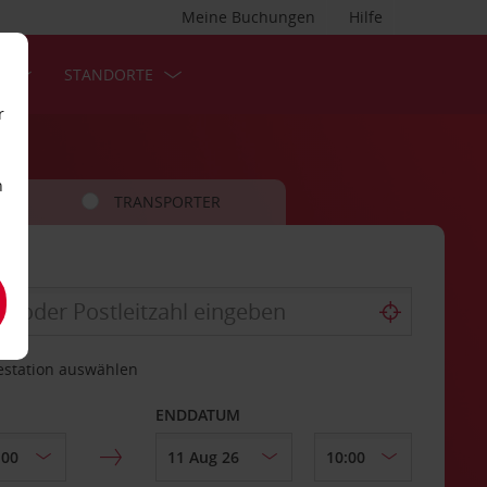
Meine Buchungen
Hilfe
S
STANDORTE
r
n
TRANSPORTER
estation auswählen
ENDDATUM