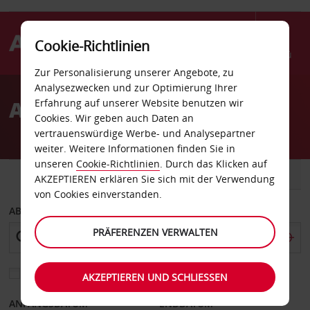
Cookie-Richtlinien
Menü
Zur Personalisierung unserer Angebote, zu
Welcome
Analysezwecken und zur Optimierung Ihrer
to
Autovermietung Utrecht
Erfahrung auf unserer Website benutzen wir
Avis
Cookies. Wir geben auch Daten an
vertrauenswürdige Werbe- und Analysepartner
weiter. Weitere Informationen finden Sie in
unseren
Cookie-Richtlinien
. Durch das Klicken auf
FAHRZEUG
TRANSPORTER
AKZEPTIEREN erklären Sie sich mit der Verwendung
von Cookies einverstanden.
ABHOLEN VON
PRÄFERENZEN VERWALTEN
Eine andere Rückgabestation auswählen
AKZEPTIEREN UND SCHLIESSEN
ANFANGSDATUM
ENDDATUM