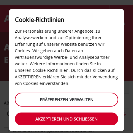
Cookie-Richtlinien
Menü
Zur Personalisierung unserer Angebote, zu
Welcome
Analysezwecken und zur Optimierung Ihrer
to
Autovermietung
Erfahrung auf unserer Website benutzen wir
Avis
Cookies. Wir geben auch Daten an
Eskilstuna Stadt
vertrauenswürdige Werbe- und Analysepartner
weiter. Weitere Informationen finden Sie in
unseren
Cookie-Richtlinien
. Durch das Klicken auf
AKZEPTIEREN erklären Sie sich mit der Verwendung
von Cookies einverstanden.
FAHRZEUG
TRANSPORTER
PRÄFERENZEN VERWALTEN
ABHOLEN VON
AKZEPTIEREN UND SCHLIESSEN
Eine andere Rückgabestation auswählen