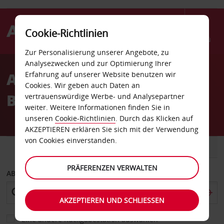
Cookie-Richtlinien
Menü
Zur Personalisierung unserer Angebote, zu
Welcome
Analysezwecken und zur Optimierung Ihrer
to
Autovermietung Västerås
Erfahrung auf unserer Website benutzen wir
Avis
Cookies. Wir geben auch Daten an
Bahnhof
vertrauenswürdige Werbe- und Analysepartner
weiter. Weitere Informationen finden Sie in
unseren
Cookie-Richtlinien
. Durch das Klicken auf
AKZEPTIEREN erklären Sie sich mit der Verwendung
von Cookies einverstanden.
FAHRZEUG
TRANSPORTER
PRÄFERENZEN VERWALTEN
ABHOLEN VON
AKZEPTIEREN UND SCHLIESSEN
Eine andere Rückgabestation auswählen