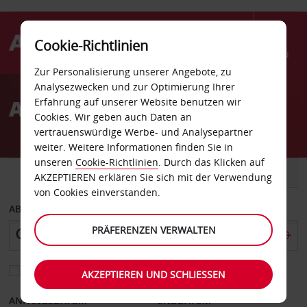
Cookie-Richtlinien
Menü
Zur Personalisierung unserer Angebote, zu
Welcome
Analysezwecken und zur Optimierung Ihrer
to
Autovermietung Buchs SG
Erfahrung auf unserer Website benutzen wir
Avis
Cookies. Wir geben auch Daten an
vertrauenswürdige Werbe- und Analysepartner
weiter. Weitere Informationen finden Sie in
unseren
Cookie-Richtlinien
. Durch das Klicken auf
FAHRZEUG
TRANSPORTER
AKZEPTIEREN erklären Sie sich mit der Verwendung
von Cookies einverstanden.
ABHOLEN VON
PRÄFERENZEN VERWALTEN
Eine andere Rückgabestation auswählen
AKZEPTIEREN UND SCHLIESSEN
ANFANGSDATUM
ENDDATUM