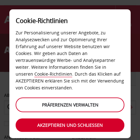
Cookie-Richtlinien
Menü
Zur Personalisierung unserer Angebote, zu
Welcome
Analysezwecken und zur Optimierung Ihrer
to
Autovermietung Chur
Erfahrung auf unserer Website benutzen wir
Avis
Cookies. Wir geben auch Daten an
vertrauenswürdige Werbe- und Analysepartner
weiter. Weitere Informationen finden Sie in
unseren
Cookie-Richtlinien
. Durch das Klicken auf
FAHRZEUG
TRANSPORTER
AKZEPTIEREN erklären Sie sich mit der Verwendung
von Cookies einverstanden.
ABHOLEN VON
PRÄFERENZEN VERWALTEN
Eine andere Rückgabestation auswählen
AKZEPTIEREN UND SCHLIESSEN
ANFANGSDATUM
ENDDATUM