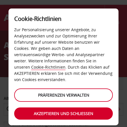
Cookie-Richtlinien
Menü
Zur Personalisierung unserer Angebote, zu
Welcome
Analysezwecken und zur Optimierung Ihrer
to
Autovermietung
Erfahrung auf unserer Website benutzen wir
Avis
Cookies. Wir geben auch Daten an
Schaffhausen
vertrauenswürdige Werbe- und Analysepartner
weiter. Weitere Informationen finden Sie in
unseren
Cookie-Richtlinien
. Durch das Klicken auf
AKZEPTIEREN erklären Sie sich mit der Verwendung
von Cookies einverstanden.
FAHRZEUG
TRANSPORTER
PRÄFERENZEN VERWALTEN
ABHOLEN VON
AKZEPTIEREN UND SCHLIESSEN
Eine andere Rückgabestation auswählen