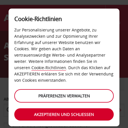
Cookie-Richtlinien
Menü
Zur Personalisierung unserer Angebote, zu
Welcome
Analysezwecken und zur Optimierung Ihrer
to
Autovermietung San
Erfahrung auf unserer Website benutzen wir
Avis
Cookies. Wir geben auch Daten an
Sebastian
vertrauenswürdige Werbe- und Analysepartner
weiter. Weitere Informationen finden Sie in
unseren
Cookie-Richtlinien
. Durch das Klicken auf
AKZEPTIEREN erklären Sie sich mit der Verwendung
von Cookies einverstanden.
FAHRZEUG
TRANSPORTER
PRÄFERENZEN VERWALTEN
ABHOLEN VON
AKZEPTIEREN UND SCHLIESSEN
Eine andere Rückgabestation auswählen