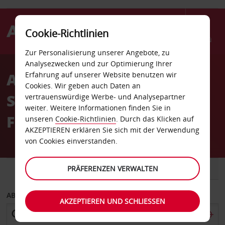
Cookie-Richtlinien
Menü
Zur Personalisierung unserer Angebote, zu
Welcome
Analysezwecken und zur Optimierung Ihrer
to
Autovermietung San
Erfahrung auf unserer Website benutzen wir
Avis
Cookies. Wir geben auch Daten an
Sebastián Hondarribia
vertrauenswürdige Werbe- und Analysepartner
weiter. Weitere Informationen finden Sie in
Flughafen
unseren
Cookie-Richtlinien
. Durch das Klicken auf
AKZEPTIEREN erklären Sie sich mit der Verwendung
von Cookies einverstanden.
FAHRZEUG
PRÄFERENZEN VERWALTEN
TRANSPORTER
ABHOLEN VON
AKZEPTIEREN UND SCHLIESSEN