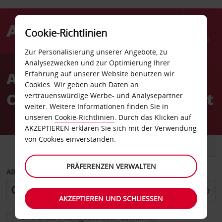
Cookie-Richtlinien
Menü
Zur Personalisierung unserer Angebote, zu
Welcome
Analysezwecken und zur Optimierung Ihrer
to
Autovermietung La
Erfahrung auf unserer Website benutzen wir
Avis
Cookies. Wir geben auch Daten an
Cabana Beach and Racquet
vertrauenswürdige Werbe- und Analysepartner
weiter. Weitere Informationen finden Sie in
unseren
Cookie-Richtlinien
. Durch das Klicken auf
AKZEPTIEREN erklären Sie sich mit der Verwendung
von Cookies einverstanden.
FAHRZEUG
TRANSPORTER
PRÄFERENZEN VERWALTEN
ABHOLEN VON
AKZEPTIEREN UND SCHLIESSEN
Eine andere Rückgabestation auswählen