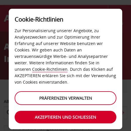
Cookie-Richtlinien
Menü
Zur Personalisierung unserer Angebote, zu
Welcome
Analysezwecken und zur Optimierung Ihrer
to
Autovermietung Bahrain
Erfahrung auf unserer Website benutzen wir
Avis
Cookies. Wir geben auch Daten an
Internationaler Flughafen
vertrauenswürdige Werbe- und Analysepartner
weiter. Weitere Informationen finden Sie in
unseren
Cookie-Richtlinien
. Durch das Klicken auf
AKZEPTIEREN erklären Sie sich mit der Verwendung
von Cookies einverstanden.
FAHRZEUG
TRANSPORTER
PRÄFERENZEN VERWALTEN
ABHOLEN VON
AKZEPTIEREN UND SCHLIESSEN
Eine andere Rückgabestation auswählen