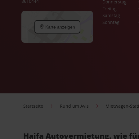
8610444
Donnerstag
Freitag
Samstag
Sonntag
Karte anzeigen
Startseite
Rund um Avis
Mietwagen-Stat
Haifa Autovermietung, wie fü