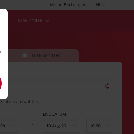
Meine Buchungen
Hilfe
S
STANDORTE
r
n
TRANSPORTER
estation auswählen
ENDDATUM