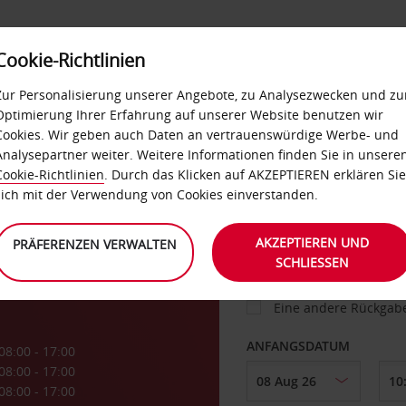
Cookie-Richtlinien
IETWAGEN
SELF-SERVICES
EXTRAS
BUSINES
Zur Personalisierung unserer Angebote, zu Analysezwecken und zu
Optimierung Ihrer Erfahrung auf unserer Website benutzen wir
Cookies. Wir geben auch Daten an vertrauenswürdige Werbe- und
g
Analysepartner weiter. Weitere Informationen finden Sie in unsere
FAHRZEUG
Cookie-Richtlinien
. Durch das Klicken auf AKZEPTIEREN erklären Sie
sich mit der Verwendung von Cookies einverstanden.
ABHOLEN VON
AKZEPTIEREN UND
PRÄFERENZEN VERWALTEN
SCHLIESSEN
Eine andere Rückgab
ANFANGSDATUM
08:00 - 17:00
08:00 - 17:00
08:00 - 17:00