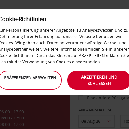
Cookie-Richtlinien
IETWAGEN
SELF-SERVICES
EXTRAS
BUSINES
Zur Personalisierung unserer Angebote, zu Analysezwecken und zu
Optimierung Ihrer Erfahrung auf unserer Website benutzen wir
Cookies. Wir geben auch Daten an vertrauenswürdige Werbe- und
g
Analysepartner weiter. Weitere Informationen finden Sie in unsere
FAHRZEUG
Cookie-Richtlinien
. Durch das Klicken auf AKZEPTIEREN erklären Sie
sich mit der Verwendung von Cookies einverstanden.
ABHOLEN VON
AKZEPTIEREN UND
PRÄFERENZEN VERWALTEN
SCHLIESSEN
Eine andere Rückgab
ANFANGSDATUM
08:00 - 17:00
08:00 - 17:00
08:00 - 17:00