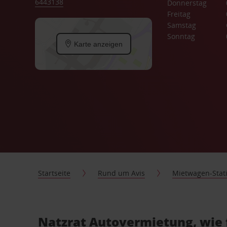
6443138
Donnerstag
Freitag
Samstag
Sonntag
Karte anzeigen
Startseite
Rund um Avis
Mietwagen-Stat
Natzrat Autovermietung, wie 