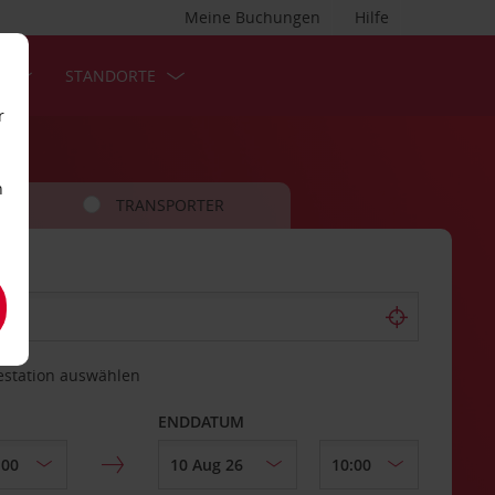
Meine Buchungen
Hilfe
S
STANDORTE
r
n
TRANSPORTER
estation auswählen
ENDDATUM