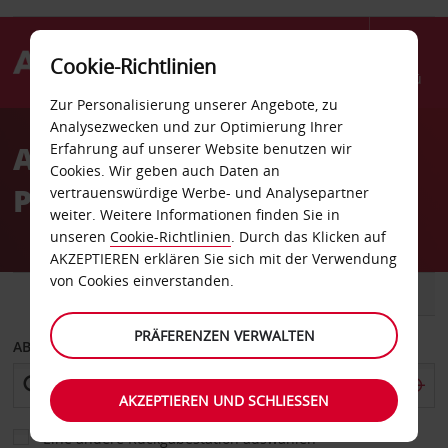
Cookie-Richtlinien
Menü
Zur Personalisierung unserer Angebote, zu
Welcome
Analysezwecken und zur Optimierung Ihrer
to
Autovermietung Herzliya
Erfahrung auf unserer Website benutzen wir
Avis
Cookies. Wir geben auch Daten an
Pituach
vertrauenswürdige Werbe- und Analysepartner
weiter. Weitere Informationen finden Sie in
unseren
Cookie-Richtlinien
. Durch das Klicken auf
AKZEPTIEREN erklären Sie sich mit der Verwendung
von Cookies einverstanden.
FAHRZEUG
TRANSPORTER
PRÄFERENZEN VERWALTEN
ABHOLEN VON
AKZEPTIEREN UND SCHLIESSEN
Eine andere Rückgabestation auswählen