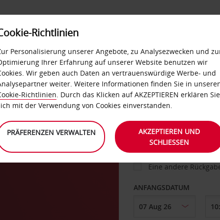
Cookie-Richtlinien
IETWAGEN
SELF-SERVICES
EXTRAS
BUSINES
Zur Personalisierung unserer Angebote, zu Analysezwecken und zu
Optimierung Ihrer Erfahrung auf unserer Website benutzen wir
Cookies. Wir geben auch Daten an vertrauenswürdige Werbe- und
g
Analysepartner weiter. Weitere Informationen finden Sie in unsere
FAHRZEUG
Cookie-Richtlinien
. Durch das Klicken auf AKZEPTIEREN erklären Sie
sich mit der Verwendung von Cookies einverstanden.
ABHOLEN VON
AKZEPTIEREN UND
PRÄFERENZEN VERWALTEN
SCHLIESSEN
Eine andere Rückgab
ANFANGSDATUM