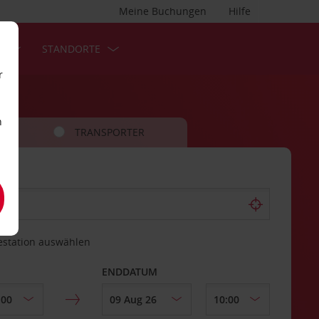
Meine Buchungen
Hilfe
S
STANDORTE
r
n
TRANSPORTER
estation auswählen
ENDDATUM