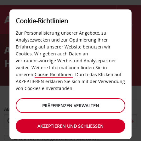
Cookie-Richtlinien
Menü
Zur Personalisierung unserer Angebote, zu
Welcome
Analysezwecken und zur Optimierung Ihrer
to
Autovermietung
Erfahrung auf unserer Website benutzen wir
Avis
Cookies. Wir geben auch Daten an
Hauptbüro Rakah
vertrauenswürdige Werbe- und Analysepartner
weiter. Weitere Informationen finden Sie in
unseren
Cookie-Richtlinien
. Durch das Klicken auf
AKZEPTIEREN erklären Sie sich mit der Verwendung
von Cookies einverstanden.
FAHRZEUG
TRANSPORTER
PRÄFERENZEN VERWALTEN
ABHOLEN VON
AKZEPTIEREN UND SCHLIESSEN
Eine andere Rückgabestation auswählen