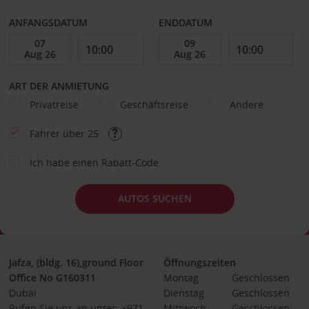
ANFANGSDATUM
ENDDATUM
ART DER ANMIETUNG
Privatreise
Geschäftsreise
Andere
Fahrer über 25
Ich habe einen Rabatt-Code
AUTOS SUCHEN
Jafza, (bldg. 16),ground Floor
Öffnungszeiten
Office No G160311
Montag
Geschlossen
Dubai
Dienstag
Geschlossen
Rufen Sie uns an unter: +971
Mittwoch
Geschlossen