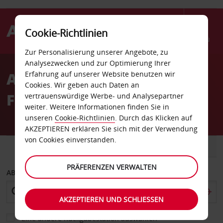
Cookie-Richtlinien
Menü
Zur Personalisierung unserer Angebote, zu
Welcome
Analysezwecken und zur Optimierung Ihrer
to
Autovermietung Jebel Ali
Erfahrung auf unserer Website benutzen wir
Avis
Cookies. Wir geben auch Daten an
Free Trade Zone
vertrauenswürdige Werbe- und Analysepartner
weiter. Weitere Informationen finden Sie in
unseren
Cookie-Richtlinien
. Durch das Klicken auf
AKZEPTIEREN erklären Sie sich mit der Verwendung
von Cookies einverstanden.
FAHRZEUG
TRANSPORTER
PRÄFERENZEN VERWALTEN
ABHOLEN VON
AKZEPTIEREN UND SCHLIESSEN
Eine andere Rückgabestation auswählen