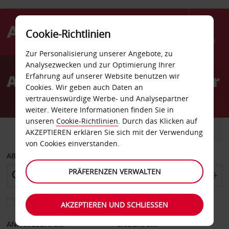
Cookie-Richtlinien
Menü
Zur Personalisierung unserer Angebote, zu
Welcome
Analysezwecken und zur Optimierung Ihrer
to
Autovermietung Kitchener
Erfahrung auf unserer Website benutzen wir
Avis
Cookies. Wir geben auch Daten an
vertrauenswürdige Werbe- und Analysepartner
weiter. Weitere Informationen finden Sie in
unseren
Cookie-Richtlinien
. Durch das Klicken auf
FAHRZEUG
TRANSPORTER
AKZEPTIEREN erklären Sie sich mit der Verwendung
von Cookies einverstanden.
ABHOLEN VON
PRÄFERENZEN VERWALTEN
Eine andere Rückgabestation auswählen
AKZEPTIEREN UND SCHLIESSEN
ANFANGSDATUM
ENDDATUM