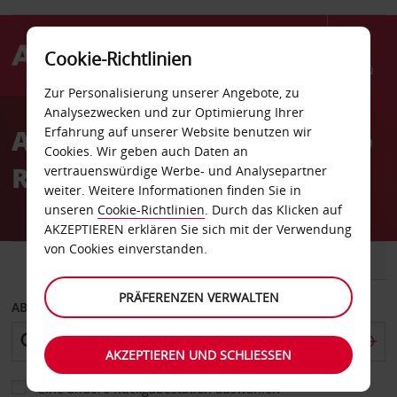
Cookie-Richtlinien
Menü
Zur Personalisierung unserer Angebote, zu
Welcome
Analysezwecken und zur Optimierung Ihrer
to
Autovermietung Waterloo
Erfahrung auf unserer Website benutzen wir
Avis
Cookies. Wir geben auch Daten an
Regionalflughafen
vertrauenswürdige Werbe- und Analysepartner
weiter. Weitere Informationen finden Sie in
unseren
Cookie-Richtlinien
. Durch das Klicken auf
AKZEPTIEREN erklären Sie sich mit der Verwendung
von Cookies einverstanden.
FAHRZEUG
TRANSPORTER
PRÄFERENZEN VERWALTEN
ABHOLEN VON
AKZEPTIEREN UND SCHLIESSEN
Eine andere Rückgabestation auswählen