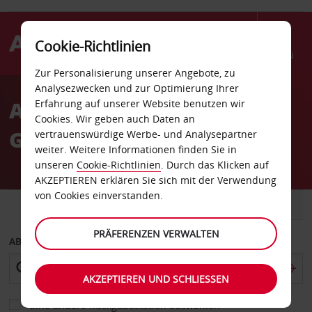
Cookie-Richtlinien
Menü
Zur Personalisierung unserer Angebote, zu
Welcome
Analysezwecken und zur Optimierung Ihrer
to
Autovermietung Tampa
Erfahrung auf unserer Website benutzen wir
Avis
Cookies. Wir geben auch Daten an
Gandy Avis
vertrauenswürdige Werbe- und Analysepartner
weiter. Weitere Informationen finden Sie in
unseren
Cookie-Richtlinien
. Durch das Klicken auf
AKZEPTIEREN erklären Sie sich mit der Verwendung
von Cookies einverstanden.
FAHRZEUG
TRANSPORTER
PRÄFERENZEN VERWALTEN
ABHOLEN VON
AKZEPTIEREN UND SCHLIESSEN
Eine andere Rückgabestation auswählen