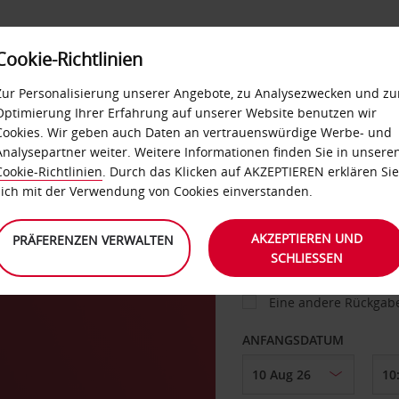
Cookie-Richtlinien
IETWAGEN
SELF-SERVICES
EXTRAS
BUSINES
Zur Personalisierung unserer Angebote, zu Analysezwecken und zu
Optimierung Ihrer Erfahrung auf unserer Website benutzen wir
Cookies. Wir geben auch Daten an vertrauenswürdige Werbe- und
g
Analysepartner weiter. Weitere Informationen finden Sie in unsere
FAHRZEUG
Cookie-Richtlinien
. Durch das Klicken auf AKZEPTIEREN erklären Sie
sich mit der Verwendung von Cookies einverstanden.
ABHOLEN VON
AKZEPTIEREN UND
PRÄFERENZEN VERWALTEN
SCHLIESSEN
Eine andere Rückgab
ANFANGSDATUM