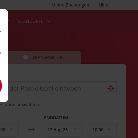
Meine Buchungen
Hilfe
S
STANDORTE
r
n
TRANSPORTER
estation auswählen
ENDDATUM