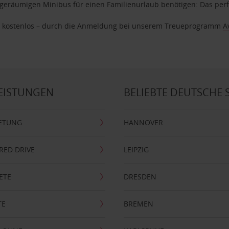
geräumigen Minibus für einen Familienurlaub benötigen: Das perfek
age kostenlos – durch die Anmeldung bei unserem Treueprogramm
A
EISTUNGEN
BELIEBTE DEUTSCHE 
ETUNG
HANNOVER
RRED DRIVE
LEIPZIG
ETE
DRESDEN
TE
BREMEN