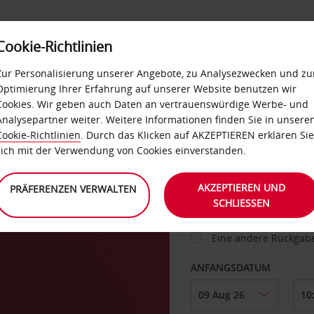
Cookie-Richtlinien
IETWAGEN
SELF-SERVICES
EXTRAS
BUSINES
Zur Personalisierung unserer Angebote, zu Analysezwecken und zu
Optimierung Ihrer Erfahrung auf unserer Website benutzen wir
Cookies. Wir geben auch Daten an vertrauenswürdige Werbe- und
g
Analysepartner weiter. Weitere Informationen finden Sie in unsere
FAHRZEUG
Cookie-Richtlinien
. Durch das Klicken auf AKZEPTIEREN erklären Sie
sich mit der Verwendung von Cookies einverstanden.
ABHOLEN VON
AKZEPTIEREN UND
PRÄFERENZEN VERWALTEN
SCHLIESSEN
Eine andere Rückgab
ANFANGSDATUM