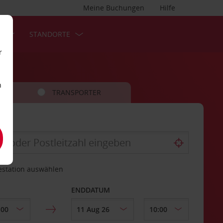
Meine Buchungen
Hilfe
S
STANDORTE
r
n
TRANSPORTER
estation auswählen
ENDDATUM