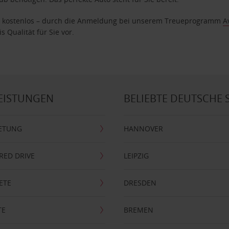
age kostenlos – durch die Anmeldung bei unserem Treueprogramm
A
 Qualität für Sie vor.
EISTUNGEN
BELIEBTE DEUTSCHE 
ETUNG
HANNOVER
RRED DRIVE
LEIPZIG
ETE
DRESDEN
TE
BREMEN