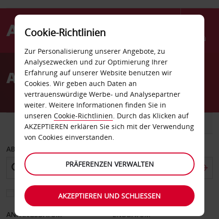
Cookie-Richtlinien
Menü
Zur Personalisierung unserer Angebote, zu
Welcome
Analysezwecken und zur Optimierung Ihrer
to
Autovermietung Glendive
Erfahrung auf unserer Website benutzen wir
Avis
Cookies. Wir geben auch Daten an
vertrauenswürdige Werbe- und Analysepartner
weiter. Weitere Informationen finden Sie in
unseren
Cookie-Richtlinien
. Durch das Klicken auf
FAHRZEUG
TRANSPORTER
AKZEPTIEREN erklären Sie sich mit der Verwendung
von Cookies einverstanden.
ABHOLEN VON
PRÄFERENZEN VERWALTEN
Eine andere Rückgabestation auswählen
AKZEPTIEREN UND SCHLIESSEN
ANFANGSDATUM
ENDDATUM