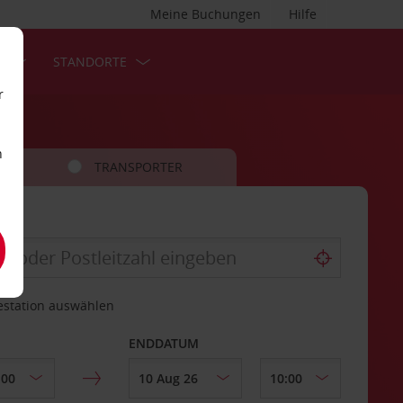
Meine Buchungen
Hilfe
S
STANDORTE
r
n
TRANSPORTER
estation auswählen
ENDDATUM