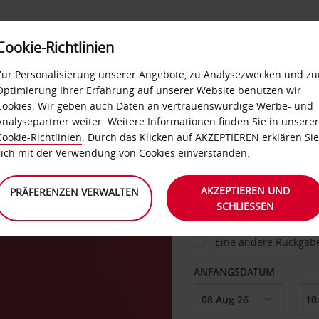
Cookie-Richtlinien
IETWAGEN
SELF-SERVICES
EXTRAS
BUSINES
Zur Personalisierung unserer Angebote, zu Analysezwecken und zu
Optimierung Ihrer Erfahrung auf unserer Website benutzen wir
Cookies. Wir geben auch Daten an vertrauenswürdige Werbe- und
g
Analysepartner weiter. Weitere Informationen finden Sie in unsere
FAHRZEUG
Cookie-Richtlinien
. Durch das Klicken auf AKZEPTIEREN erklären Sie
sich mit der Verwendung von Cookies einverstanden.
ABHOLEN VON
AKZEPTIEREN UND
PRÄFERENZEN VERWALTEN
SCHLIESSEN
Eine andere Rückgab
ANFANGSDATUM