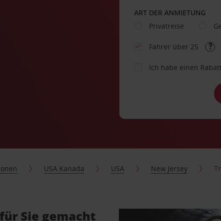
ART DER ANMIETUNG
Privatreise
Ge
Fahrer über 25
Ich habe einen Rabat
ionen
USA Kanada
USA
New Jersey
T
für Sie gemacht