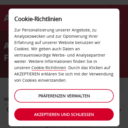
Cookie-Richtlinien
Menü
Zur Personalisierung unserer Angebote, zu
Welcome
Analysezwecken und zur Optimierung Ihrer
to
Autovermietung Trenton
Erfahrung auf unserer Website benutzen wir
Avis
Cookies. Wir geben auch Daten an
Flughafen
vertrauenswürdige Werbe- und Analysepartner
weiter. Weitere Informationen finden Sie in
unseren
Cookie-Richtlinien
. Durch das Klicken auf
AKZEPTIEREN erklären Sie sich mit der Verwendung
von Cookies einverstanden.
FAHRZEUG
TRANSPORTER
PRÄFERENZEN VERWALTEN
ABHOLEN VON
AKZEPTIEREN UND SCHLIESSEN
Eine andere Rückgabestation auswählen