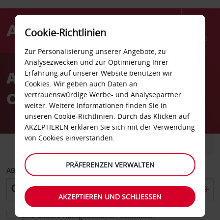
Cookie-Richtlinien
Menü
Zur Personalisierung unserer Angebote, zu
Welcome
Analysezwecken und zur Optimierung Ihrer
to
Autovermietung Las
Erfahrung auf unserer Website benutzen wir
Avis
Cookies. Wir geben auch Daten an
Cruces Sears
vertrauenswürdige Werbe- und Analysepartner
weiter. Weitere Informationen finden Sie in
unseren
Cookie-Richtlinien
. Durch das Klicken auf
AKZEPTIEREN erklären Sie sich mit der Verwendung
von Cookies einverstanden.
FAHRZEUG
TRANSPORTER
PRÄFERENZEN VERWALTEN
ABHOLEN VON
AKZEPTIEREN UND SCHLIESSEN
Eine andere Rückgabestation auswählen