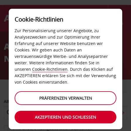
Cookie-Richtlinien
Menü
Zur Personalisierung unserer Angebote, zu
Welcome
Analysezwecken und zur Optimierung Ihrer
to
Autovermietung El Paso
Erfahrung auf unserer Website benutzen wir
Avis
Cookies. Wir geben auch Daten an
North Zaragoza Str
vertrauenswürdige Werbe- und Analysepartner
weiter. Weitere Informationen finden Sie in
unseren
Cookie-Richtlinien
. Durch das Klicken auf
AKZEPTIEREN erklären Sie sich mit der Verwendung
von Cookies einverstanden.
FAHRZEUG
TRANSPORTER
PRÄFERENZEN VERWALTEN
ABHOLEN VON
AKZEPTIEREN UND SCHLIESSEN
Eine andere Rückgabestation auswählen