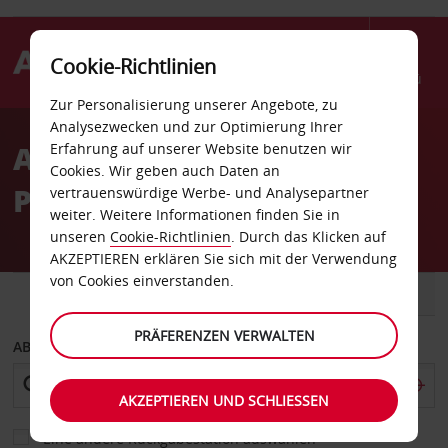
Cookie-Richtlinien
Menü
Zur Personalisierung unserer Angebote, zu
Welcome
Analysezwecken und zur Optimierung Ihrer
to
Autovermietung
Erfahrung auf unserer Website benutzen wir
Avis
Cookies. Wir geben auch Daten an
Philadelphia Arch Str
vertrauenswürdige Werbe- und Analysepartner
weiter. Weitere Informationen finden Sie in
unseren
Cookie-Richtlinien
. Durch das Klicken auf
AKZEPTIEREN erklären Sie sich mit der Verwendung
von Cookies einverstanden.
FAHRZEUG
TRANSPORTER
PRÄFERENZEN VERWALTEN
ABHOLEN VON
AKZEPTIEREN UND SCHLIESSEN
Eine andere Rückgabestation auswählen