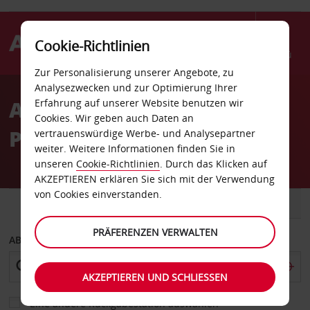
Cookie-Richtlinien
Menü
Zur Personalisierung unserer Angebote, zu
Welcome
Analysezwecken und zur Optimierung Ihrer
to
Autovermietung
Erfahrung auf unserer Website benutzen wir
Avis
Cookies. Wir geben auch Daten an
Philadelphia
vertrauenswürdige Werbe- und Analysepartner
weiter. Weitere Informationen finden Sie in
unseren
Cookie-Richtlinien
. Durch das Klicken auf
AKZEPTIEREN erklären Sie sich mit der Verwendung
von Cookies einverstanden.
FAHRZEUG
TRANSPORTER
PRÄFERENZEN VERWALTEN
ABHOLEN VON
AKZEPTIEREN UND SCHLIESSEN
Eine andere Rückgabestation auswählen