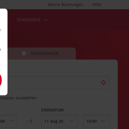
Meine Buchungen
Hilfe
S
STANDORTE
r
n
TRANSPORTER
estation auswählen
ENDDATUM