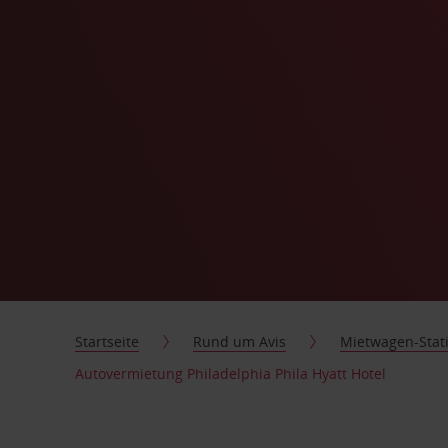
Startseite
Rund um Avis
Mietwagen-Stat
Autovermietung Philadelphia Phila Hyatt Hotel