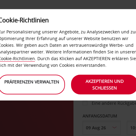
Cookie-Richtlinien
IETWAGEN
SELF-SERVICES
EXTRAS
BUSINES
Zur Personalisierung unserer Angebote, zu Analysezwecken und zu
Optimierung Ihrer Erfahrung auf unserer Website benutzen wir
Cookies. Wir geben auch Daten an vertrauenswürdige Werbe- und
g
Analysepartner weiter. Weitere Informationen finden Sie in unsere
FAHRZEUG
Cookie-Richtlinien
. Durch das Klicken auf AKZEPTIEREN erklären Sie
sich mit der Verwendung von Cookies einverstanden.
ila
ABHOLEN VON
AKZEPTIEREN UND
PRÄFERENZEN VERWALTEN
SCHLIESSEN
Eine andere Rückgab
ANFANGSDATUM