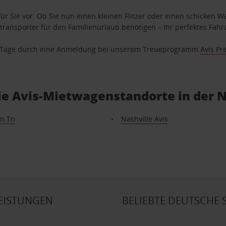
ür Sie vor. Ob Sie nun einen kleinen Flitzer oder einen schicken Wa
ransporter für den Familienurlaub benötigen – Ihr perfektes Fahrz
se Tage durch eine Anmeldung bei unserem Treueprogramm
Avis Pr
ie Avis-Mietwagenstandorte in der 
n Tn
Nashville Avis
EISTUNGEN
BELIEBTE DEUTSCHE 