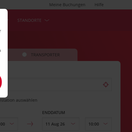
Meine Buchungen
Hilfe
S
STANDORTE
r
n
TRANSPORTER
estation auswählen
ENDDATUM