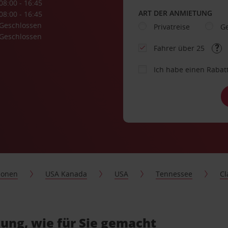
08:00 - 16:45
ART DER ANMIETUNG
08:00 - 16:45
Geschlossen
Privatreise
Ge
Geschlossen
Fahrer über 25
Ich habe einen Rabat
ionen
USA Kanada
USA
Tennessee
Cl
ung, wie für Sie gemacht