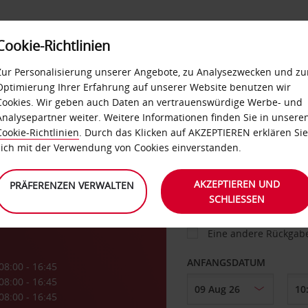
Cookie-Richtlinien
IETWAGEN
SELF-SERVICES
EXTRAS
BUSINES
Zur Personalisierung unserer Angebote, zu Analysezwecken und zu
Optimierung Ihrer Erfahrung auf unserer Website benutzen wir
Cookies. Wir geben auch Daten an vertrauenswürdige Werbe- und
g
Analysepartner weiter. Weitere Informationen finden Sie in unsere
FAHRZEUG
Cookie-Richtlinien
. Durch das Klicken auf AKZEPTIEREN erklären Sie
sich mit der Verwendung von Cookies einverstanden.
TN
ABHOLEN VON
AKZEPTIEREN UND
PRÄFERENZEN VERWALTEN
SCHLIESSEN
Eine andere Rückgab
ANFANGSDATUM
08:00 - 16:45
08:00 - 16:45
08:00 - 16:45