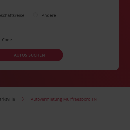
schäftsreise
Andere
t-Code
AUTOS SUCHEN
arksville
Autovermietung Murfreesboro TN