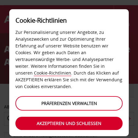
Cookie-Richtlinien
Menü
Zur Personalisierung unserer Angebote, zu
Welcome
Analysezwecken und zur Optimierung Ihrer
to
Autovermietung Nashville
Erfahrung auf unserer Website benutzen wir
Avis
Cookies. Wir geben auch Daten an
Avis
vertrauenswürdige Werbe- und Analysepartner
weiter. Weitere Informationen finden Sie in
unseren
Cookie-Richtlinien
. Durch das Klicken auf
AKZEPTIEREN erklären Sie sich mit der Verwendung
von Cookies einverstanden.
FAHRZEUG
TRANSPORTER
PRÄFERENZEN VERWALTEN
ABHOLEN VON
AKZEPTIEREN UND SCHLIESSEN
Eine andere Rückgabestation auswählen