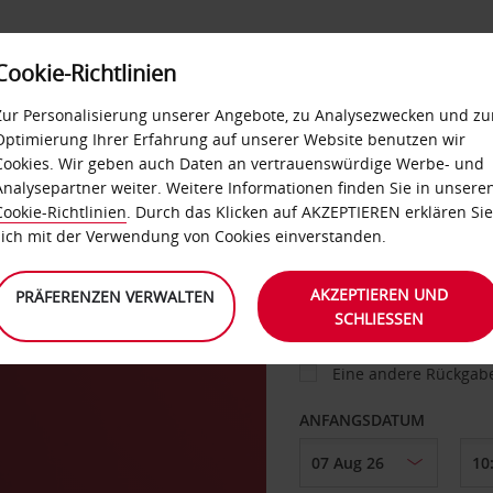
Cookie-Richtlinien
IETWAGEN
SELF-SERVICES
EXTRAS
BUSINES
Zur Personalisierung unserer Angebote, zu Analysezwecken und zu
Optimierung Ihrer Erfahrung auf unserer Website benutzen wir
Cookies. Wir geben auch Daten an vertrauenswürdige Werbe- und
g
Analysepartner weiter. Weitere Informationen finden Sie in unsere
FAHRZEUG
Cookie-Richtlinien
. Durch das Klicken auf AKZEPTIEREN erklären Sie
sich mit der Verwendung von Cookies einverstanden.
ABHOLEN VON
AKZEPTIEREN UND
PRÄFERENZEN VERWALTEN
SCHLIESSEN
Eine andere Rückgab
ANFANGSDATUM