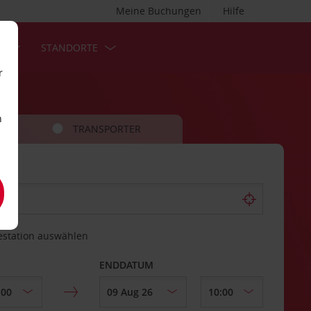
Meine Buchungen
Hilfe
S
STANDORTE
r
n
TRANSPORTER
estation auswählen
ENDDATUM