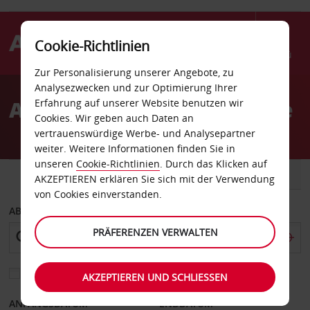
Cookie-Richtlinien
Menü
Zur Personalisierung unserer Angebote, zu
Welcome
Analysezwecken und zur Optimierung Ihrer
to
Autovermietung Nashville
Erfahrung auf unserer Website benutzen wir
Avis
Cookies. Wir geben auch Daten an
vertrauenswürdige Werbe- und Analysepartner
weiter. Weitere Informationen finden Sie in
unseren
Cookie-Richtlinien
. Durch das Klicken auf
FAHRZEUG
TRANSPORTER
AKZEPTIEREN erklären Sie sich mit der Verwendung
von Cookies einverstanden.
ABHOLEN VON
PRÄFERENZEN VERWALTEN
Eine andere Rückgabestation auswählen
AKZEPTIEREN UND SCHLIESSEN
ANFANGSDATUM
ENDDATUM