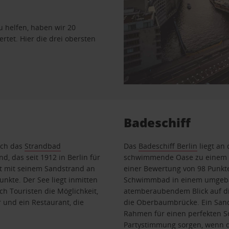
u helfen, haben wir 20
rtet. Hier die drei obersten
Badeschiff
ich das
Strandbad
Das
Badeschiff
Berlin
liegt an 
d, das seit 1912 in Berlin für
schwimmende Oase zu einem de
ht mit seinem Sandstrand an
einer Bewertung von 98 Punkten
nkte. Der See liegt inmitten
Schwimmbad in einem umgebaut
h Touristen die Möglichkeit,
atemberaubendem Blick auf di
 und ein Restaurant, die
die Oberbaumbrücke. Ein Sanda
Rahmen für einen perfekten S
Partystimmung sorgen, wenn 