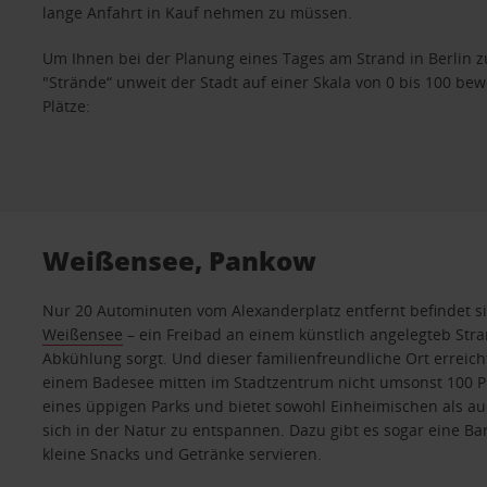
lange Anfahrt in Kauf nehmen zu müssen.
Um Ihnen bei der Planung eines Tages am Strand in Berlin z
"Strände“ unweit der Stadt auf einer Skala von 0 bis 100 bewe
Plätze:
Weißensee, Pankow
Nur 20 Autominuten vom Alexanderplatz entfernt befindet s
Weißensee
– ein Freibad an einem künstlich angelegteb Stran
Abkühlung sorgt. Und dieser familienfreundliche Ort erreic
einem Badesee mitten im Stadtzentrum nicht umsonst 100 Pu
eines üppigen Parks und bietet sowohl Einheimischen als auc
sich in der Natur zu entspannen. Dazu gibt es sogar eine Bar
kleine Snacks und Getränke servieren.