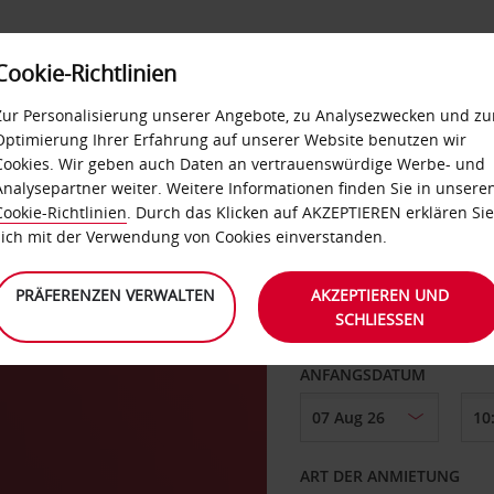
Cookie-Richtlinien
IETWAGEN
SELF-SERVICES
EXTRAS
BUSINES
Zur Personalisierung unserer Angebote, zu Analysezwecken und zu
Optimierung Ihrer Erfahrung auf unserer Website benutzen wir
Cookies. Wir geben auch Daten an vertrauenswürdige Werbe- und
Analysepartner weiter. Weitere Informationen finden Sie in unsere
Cookie-Richtlinien
. Durch das Klicken auf AKZEPTIEREN erklären Sie
ABHOLEN VON
sich mit der Verwendung von Cookies einverstanden.
PRÄFERENZEN VERWALTEN
AKZEPTIEREN UND
SCHLIESSEN
Eine andere Rückgab
ANFANGSDATUM
ART DER ANMIETUNG