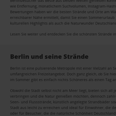
Berlinbesucher das Beste aus beiden Welten genießen kön
wie Entfernung, monatlichem Suchvolumen, Instagram-Hasht
Bewertungen haben wir die besten Strände und Orte am Was
erreichbarer Nähe ermittelt, damit Sie einen Sommerurlaub
kulturellen Highlights als auch die Naturwunder Deutschland
Lesen Sie weiter und entdecken Sie die schönsten Strände in
Berlin und seine Strände
Berlin ist eine pulsierende Metropole mit einer Vielzahl a
umfangreichen Freizeitangebot. Doch ganz gleich, ob Sie hie
im Sommer gibt es einfach nichts Schöneres als einen Tag a
Obwohl die Stadt selbst nicht am Meer liegt, bieten sich all 
verbringen und die Natur genießen möchten, dennoch zahlre
Seen- und Flussstrände, künstlich angelegte Strandbäder so
Stadt aus leicht zu erreichen und ideal für Einwohner, die d
oder für Besucher, die die natürliche Schönheit Deutschlan