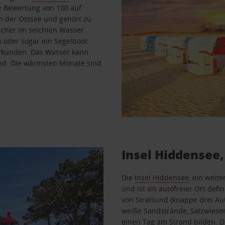
e Bewertung von 100 auf
an der Ostsee und gehört zu
ucher im seichten Wasser
n oder sogar ein Segelboot
erkunden. Das Wasser kann
hend. Die wärmsten Monate sind
Insel Hiddensee,
Die
Insel Hiddensee
, ein weit
und ist als autofreier Ort defi
von Stralsund (knappe drei Au
weiße Sandstrände, Salzwiese
einen Tag am Strand bilden. Die