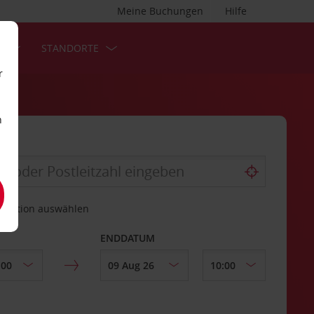
Meine Buchungen
Hilfe
S
STANDORTE
r
n
estation auswählen
ENDDATUM