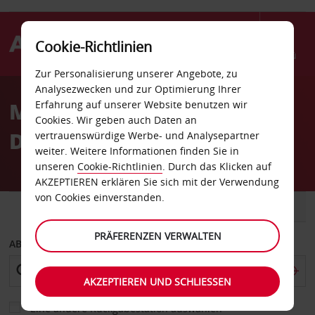
Cookie-Richtlinien
Menü
Zur Personalisierung unserer Angebote, zu
Welcome
Analysezwecken und zur Optimierung Ihrer
to
Mietwagen Düsseldorf-
Erfahrung auf unserer Website benutzen wir
Avis
Cookies. Wir geben auch Daten an
Derendorf
vertrauenswürdige Werbe- und Analysepartner
weiter. Weitere Informationen finden Sie in
unseren
Cookie-Richtlinien
. Durch das Klicken auf
AKZEPTIEREN erklären Sie sich mit der Verwendung
von Cookies einverstanden.
FAHRZEUG
TRANSPORTER
PRÄFERENZEN VERWALTEN
ABHOLEN VON
AKZEPTIEREN UND SCHLIESSEN
Eine andere Rückgabestation auswählen