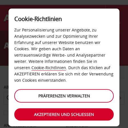
Cookie-Richtlinien
Menü
Zur Personalisierung unserer Angebote, zu
Welcome
Analysezwecken und zur Optimierung Ihrer
to
Autovermietung Basel
Erfahrung auf unserer Website benutzen wir
Avis
Cookies. Wir geben auch Daten an
vertrauenswürdige Werbe- und Analysepartner
weiter. Weitere Informationen finden Sie in
unseren
Cookie-Richtlinien
. Durch das Klicken auf
FAHRZEUG
TRANSPORTER
AKZEPTIEREN erklären Sie sich mit der Verwendung
von Cookies einverstanden.
ABHOLEN VON
PRÄFERENZEN VERWALTEN
Eine andere Rückgabestation auswählen
AKZEPTIEREN UND SCHLIESSEN
ANFANGSDATUM
ENDDATUM