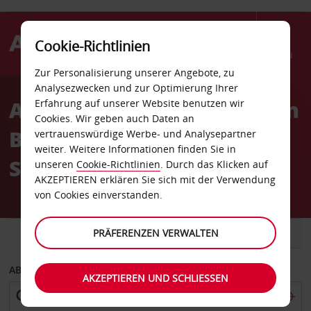
Cookie-Richtlinien
Menü
Zur Personalisierung unserer Angebote, zu
Welcome
Analysezwecken und zur Optimierung Ihrer
to
Autovermietung Flughafen
Erfahrung auf unserer Website benutzen wir
Avis
Cookies. Wir geben auch Daten an
Basel-Mülhausen
vertrauenswürdige Werbe- und Analysepartner
weiter. Weitere Informationen finden Sie in
Schweizer Seite
unseren
Cookie-Richtlinien
. Durch das Klicken auf
AKZEPTIEREN erklären Sie sich mit der Verwendung
von Cookies einverstanden.
FAHRZEUG
PRÄFERENZEN VERWALTEN
TRANSPORTER
ABHOLEN VON
AKZEPTIEREN UND SCHLIESSEN