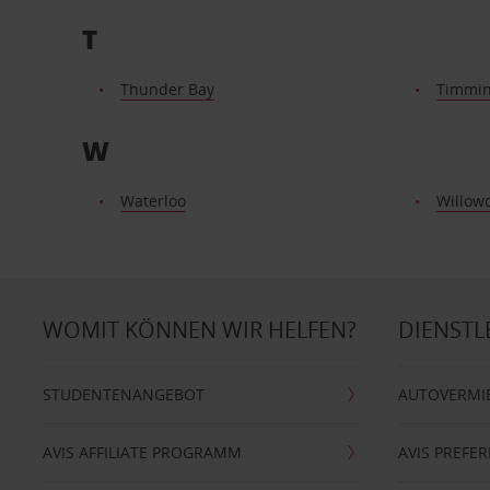
T
Thunder Bay
Timmi
W
Waterloo
Willow
WOMIT KÖNNEN WIR HELFEN?
DIENSTL
STUDENTENANGEBOT
AUTOVERMI
AVIS AFFILIATE PROGRAMM
AVIS PREFE