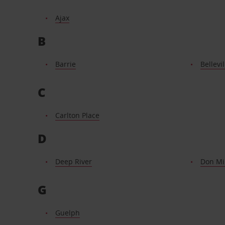
Ajax
B
Barrie
Bellevil
C
Carlton Place
D
Deep River
Don Mil
G
Guelph