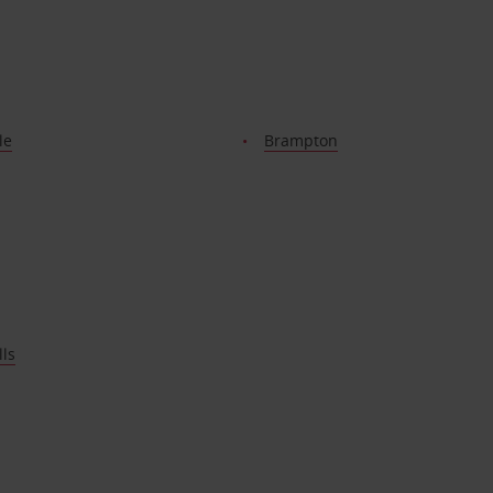
le
Brampton
ls