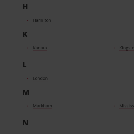
H
Hamilton
K
Kanata
Kingst
L
London
M
Markham
Missis
N