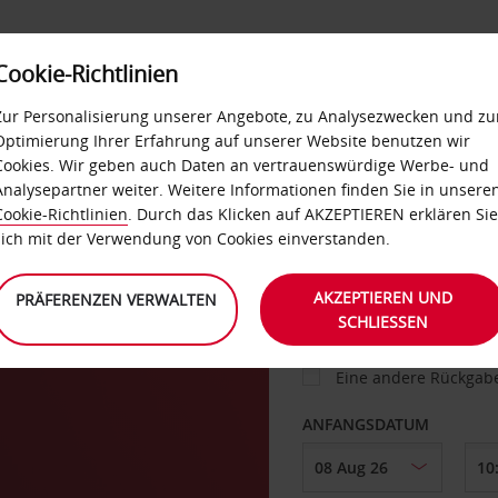
Cookie-Richtlinien
IETWAGEN
SELF-SERVICES
EXTRAS
BUSINES
Zur Personalisierung unserer Angebote, zu Analysezwecken und zu
Optimierung Ihrer Erfahrung auf unserer Website benutzen wir
Cookies. Wir geben auch Daten an vertrauenswürdige Werbe- und
g
Analysepartner weiter. Weitere Informationen finden Sie in unsere
FAHRZEUG
Cookie-Richtlinien
. Durch das Klicken auf AKZEPTIEREN erklären Sie
sich mit der Verwendung von Cookies einverstanden.
ABHOLEN VON
AKZEPTIEREN UND
PRÄFERENZEN VERWALTEN
SCHLIESSEN
Eine andere Rückgab
ANFANGSDATUM