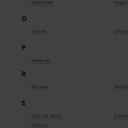
Newmarket
Niagara
O
Oakville
Orlean
P
Pembroke
R
Red Lake
Renfre
S
Sault Ste. Marie
Scarbo
Sudbury