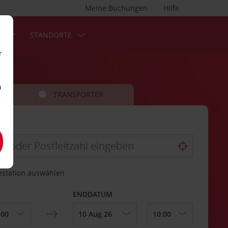
Meine Buchungen
Hilfe
S
STANDORTE
r
n
TRANSPORTER
estation auswählen
ENDDATUM