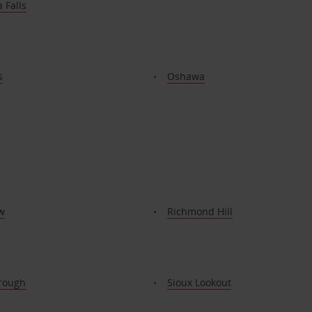
 Falls
s
Oshawa
w
Richmond Hill
rough
Sioux Lookout