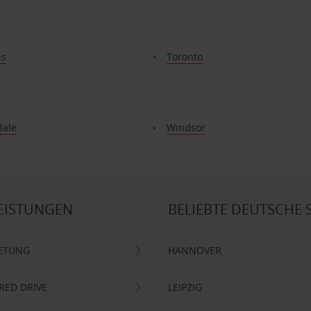
ns
Toronto
dale
Windsor
EISTUNGEN
BELIEBTE DEUTSCHE 
ETUNG
HANNOVER
RRED DRIVE
LEIPZIG