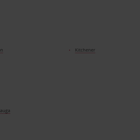
on
Kitchener
sauga